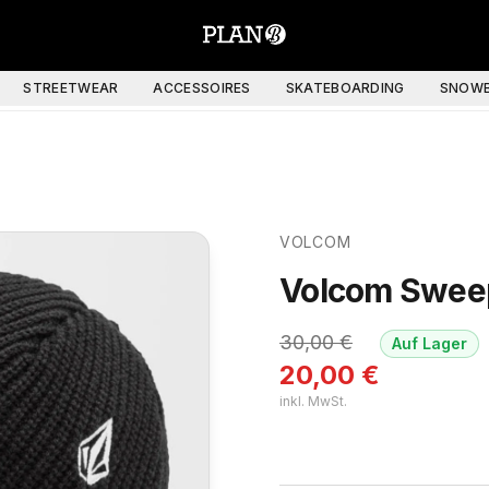
STREETWEAR
ACCESSOIRES
SKATEBOARDING
SNOWB
VOLCOM
Volcom Sweep
30,00
€
Auf Lager
20,00
€
inkl. MwSt.