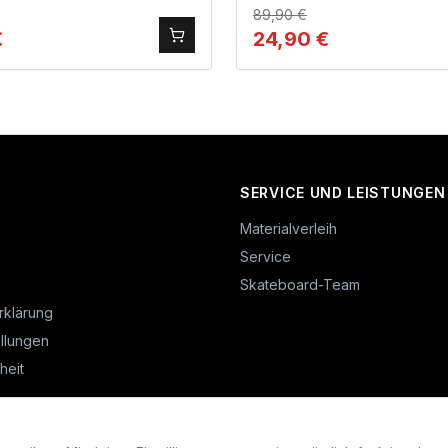
89,90
€
€
24,90
€
SERVICE UND LEISTUNGEN
Materialverleih
Service
Skateboard-Team
rklärung
llungen
heit