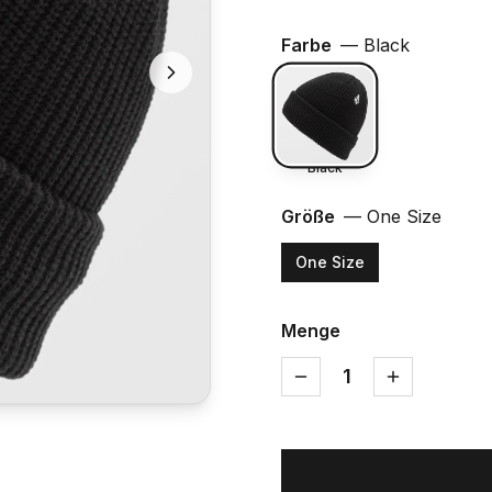
Farbe
—
Black
Black
Größe
—
One Size
One Size
Menge
1