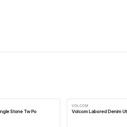
VOLCOM
ngle Stone Tw Po
Volcom Labored Denim Util