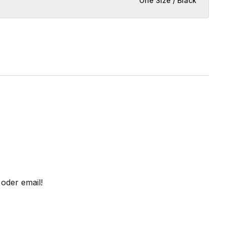
One Size / Black
oder email!