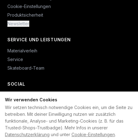
Cookie-Einstellungen
Produktsicherheit
Newsletter
SERVICE UND LEISTUNGEN
Materialverleih
Service
Skateboard-Team
SOCIAL
Wir verwenden Cookies
+49 234 687 00 38
Wir setzen technisch notwendige Cookies ein, um die Seite zu
shop@plan-b-funsport.de
betreiben. Mit deiner Einwilligung nutzen wir zusätzlich
funktionale, Analyse- und Marketing-Cookies (z. B. für das
Sichere Zahlung mit:
Trusted-Shops-Trustbadge). Mehr Infos in unserer
Datenschutzerklärung
und unter
Cookie-Einstellungen
.