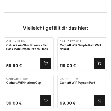
Vielleicht gefällt dir das hier:
CALVIN KLEIN
CARHARTT WIP
Calvin Klein Slim Boxers - 3er
Carhartt WIP Simple Pant Wall
Pack Icon Cotton Strech Black
rinsed
59,90
€
119,00
€
CARHARTT WIP
CARHARTT WIP
Carhartt WIP Harlem Cap
Carhartt WIP Payson Pant
39,00
€
99,00
€