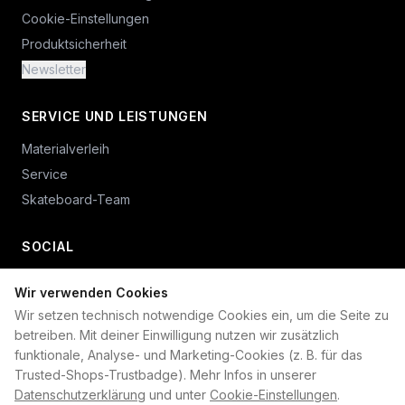
Cookie-Einstellungen
Produktsicherheit
Newsletter
SERVICE UND LEISTUNGEN
Materialverleih
Service
Skateboard-Team
SOCIAL
Wir verwenden Cookies
+49 234 687 00 38
Wir setzen technisch notwendige Cookies ein, um die Seite zu
shop@plan-b-funsport.de
betreiben. Mit deiner Einwilligung nutzen wir zusätzlich
funktionale, Analyse- und Marketing-Cookies (z. B. für das
Sichere Zahlung mit:
Trusted-Shops-Trustbadge). Mehr Infos in unserer
Datenschutzerklärung
und unter
Cookie-Einstellungen
.