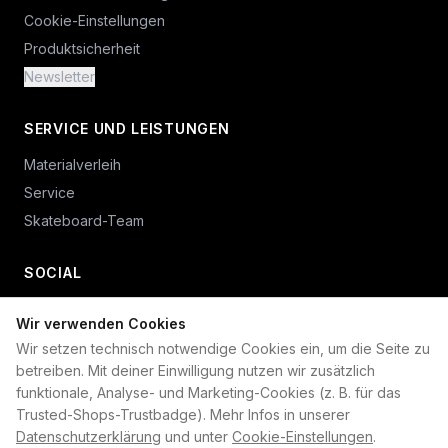
Cookie-Einstellungen
Produktsicherheit
Newsletter
SERVICE UND LEISTUNGEN
Materialverleih
Service
Skateboard-Team
SOCIAL
Wir verwenden Cookies
+49 234 687 00 38
Wir setzen technisch notwendige Cookies ein, um die Seite zu
shop@plan-b-funsport.de
betreiben. Mit deiner Einwilligung nutzen wir zusätzlich
funktionale, Analyse- und Marketing-Cookies (z. B. für das
Sichere Zahlung mit:
Trusted-Shops-Trustbadge). Mehr Infos in unserer
Datenschutzerklärung
und unter
Cookie-Einstellungen
.