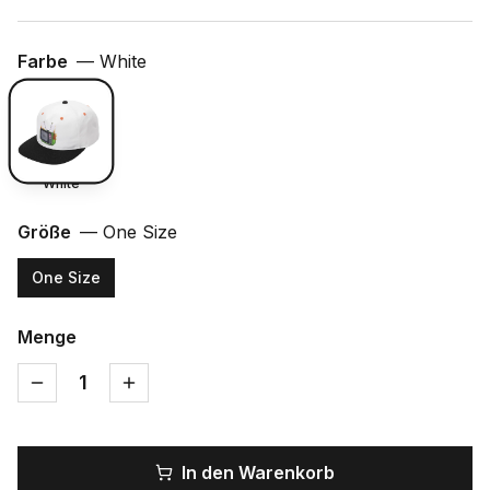
Farbe
—
White
White
Größe
—
One Size
One Size
Menge
1
In den Warenkorb