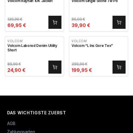
Volcom Raynan 10K Jacket
Volcom Single Stone Tw Po
139,90
€
80,00
€
69,95
€
39,90
€
VOLCOM
VOLCOM
Volcom Labored Denim Utility
Volcom “L Ins Gore Tex”
Short
89,90
€
399,90
€
24,90
€
199,95
€
DAS WICHTIGSTE ZUERST
AGB
Zahlungsarten