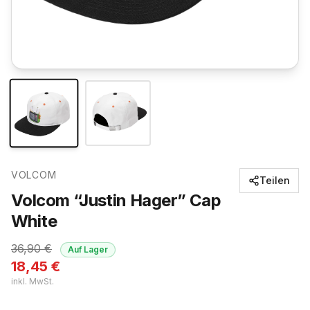
VOLCOM
Teilen
Volcom “Justin Hager” Cap
White
36,90
€
Auf Lager
18,45
€
inkl. MwSt.