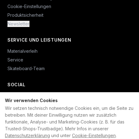
Cookie-Einstellungen
Produktsicherheit
Newsletter
SERVICE UND LEISTUNGEN
Materialverleih
Service
Skateboard-Team
SOCIAL
Wir verwenden Cookies
+49 234 687 00 38
Wir setzen technisch notwendige Cookies ein, um die Seite zu
shop@plan-b-funsport.de
betreiben. Mit deiner Einwilligung nutzen wir zusätzlich
funktionale, Analyse- und Marketing-Cookies (z. B. für das
Sichere Zahlung mit:
Trusted-Shops-Trustbadge). Mehr Infos in unserer
Datenschutzerklärung
und unter
Cookie-Einstellungen
.