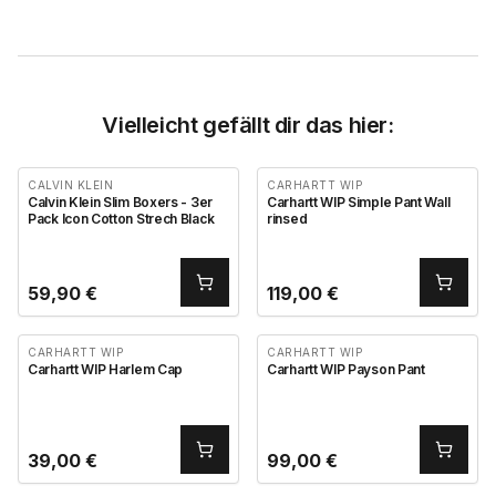
Vielleicht gefällt dir das hier:
CALVIN KLEIN
CARHARTT WIP
Calvin Klein Slim Boxers - 3er
Carhartt WIP Simple Pant Wall
Pack Icon Cotton Strech Black
rinsed
59,90
€
119,00
€
CARHARTT WIP
CARHARTT WIP
Carhartt WIP Harlem Cap
Carhartt WIP Payson Pant
39,00
€
99,00
€