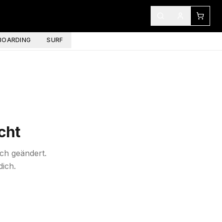
OARDING
SURF
cht
ich geändert.
dich.