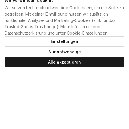
Wir verwenden Cookies
Wir setzen technisch notwendige Cookies ein, um die Seite zu
PLAN B
betreiben. Mit deiner Einwilligung nutzen wir zusätzlich
funktionale, Analyse- und Marketing-Cookies (z. B. für das
Home
Trusted-Shops-Trustbadge). Mehr Infos in unserer
Kontakt
Datenschutzerklärung
und unter
Cookie-Einstellungen
.
Impressum
Einstellungen
Datenschutzerklärung
Nur notwendige
Cookie-Einstellungen
Produktsicherheit
Alle akzeptieren
Newsletter
SERVICE UND LEISTUNGEN
Materialverleih
Service
Skateboard-Team
SOCIAL