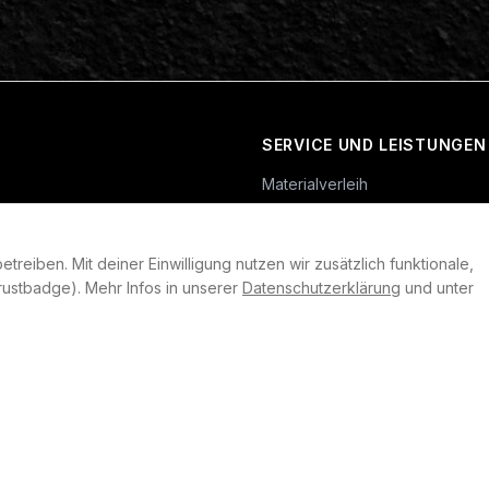
SERVICE UND LEISTUNGEN
Materialverleih
Service
Skateboard-Team
reiben. Mit deiner Einwilligung nutzen wir zusätzlich funktionale,
rklärung
ustbadge). Mehr Infos in unserer
Datenschutzerklärung
und unter
llungen
heit
©
2026
Plan B. Alle Rechte vorbehalten.