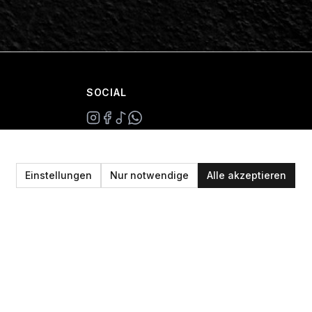
SOCIAL
+49 234 687 00 38
shop@plan-b-funsport.de
Einstellungen
Nur notwendige
Alle akzeptieren
Sichere Zahlung mit: