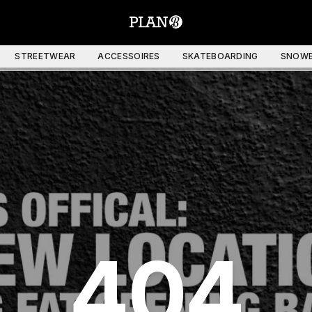
STREETWEAR
ACCESSOIRES
SKATEBOARDING
SNOWB
404