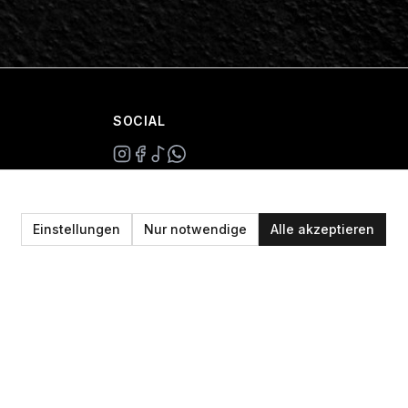
SOCIAL
+49 234 687 00 38
shop@plan-b-funsport.de
Einstellungen
Nur notwendige
Alle akzeptieren
Sichere Zahlung mit: