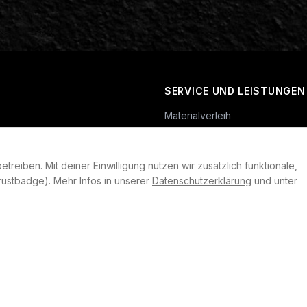
SERVICE UND LEISTUNGEN
Materialverleih
Service
Skateboard-Team
reiben. Mit deiner Einwilligung nutzen wir zusätzlich funktionale,
rklärung
ustbadge). Mehr Infos in unserer
Datenschutzerklärung
und unter
llungen
heit
©
2026
Plan B. Alle Rechte vorbehalten.