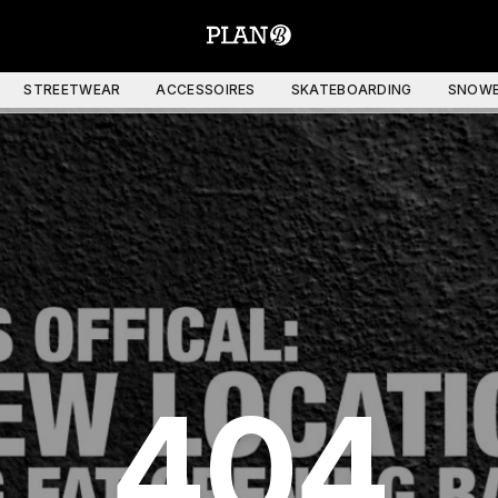
STREETWEAR
ACCESSOIRES
SKATEBOARDING
SNOWB
404