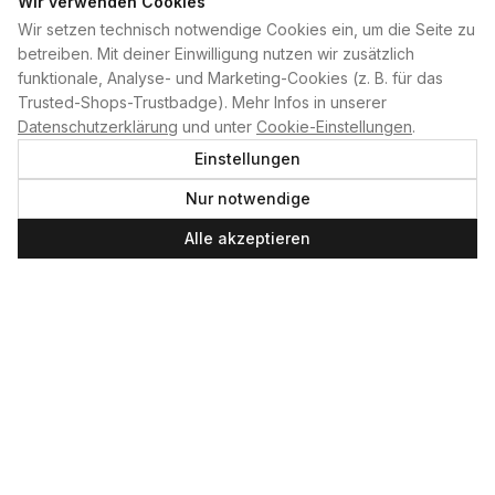
Wir verwenden Cookies
Wir setzen technisch notwendige Cookies ein, um die Seite zu
PLAN B
betreiben. Mit deiner Einwilligung nutzen wir zusätzlich
funktionale, Analyse- und Marketing-Cookies (z. B. für das
Home
Trusted-Shops-Trustbadge). Mehr Infos in unserer
Kontakt
Datenschutzerklärung
und unter
Cookie-Einstellungen
.
Impressum
Einstellungen
Datenschutzerklärung
Nur notwendige
Cookie-Einstellungen
Produktsicherheit
Alle akzeptieren
Newsletter
SERVICE UND LEISTUNGEN
Materialverleih
Service
Skateboard-Team
SOCIAL