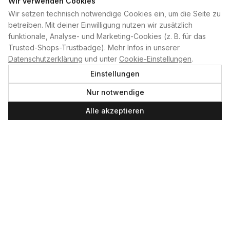
Wir verwenden Cookies
Wir setzen technisch notwendige Cookies ein, um die Seite zu
PLAN B
betreiben. Mit deiner Einwilligung nutzen wir zusätzlich
funktionale, Analyse- und Marketing-Cookies (z. B. für das
Home
Trusted-Shops-Trustbadge). Mehr Infos in unserer
Kontakt
Datenschutzerklärung
und unter
Cookie-Einstellungen
.
Impressum
Einstellungen
Datenschutzerklärung
Nur notwendige
Cookie-Einstellungen
Produktsicherheit
Alle akzeptieren
Newsletter
SERVICE UND LEISTUNGEN
Materialverleih
Service
Skateboard-Team
SOCIAL