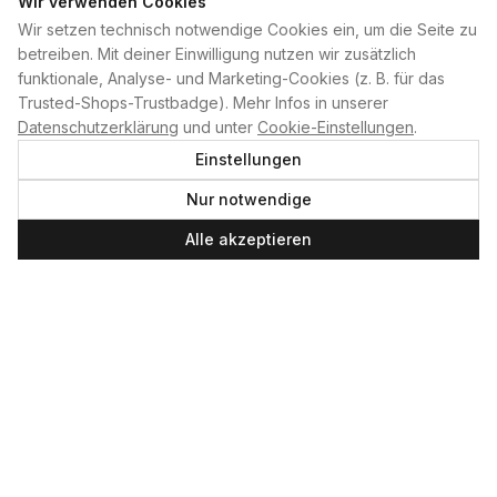
Wir verwenden Cookies
Wir setzen technisch notwendige Cookies ein, um die Seite zu
PLAN B
betreiben. Mit deiner Einwilligung nutzen wir zusätzlich
funktionale, Analyse- und Marketing-Cookies (z. B. für das
Home
Trusted-Shops-Trustbadge). Mehr Infos in unserer
Kontakt
Datenschutzerklärung
und unter
Cookie-Einstellungen
.
Impressum
Einstellungen
Datenschutzerklärung
Nur notwendige
Cookie-Einstellungen
Produktsicherheit
Alle akzeptieren
Newsletter
SERVICE UND LEISTUNGEN
Materialverleih
Service
Skateboard-Team
SOCIAL