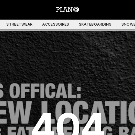
STREETWEAR
ACCESSOIRES
SKATEBOARDING
SNOWB
404