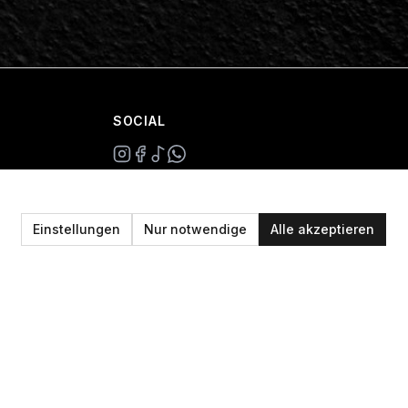
SOCIAL
+49 234 687 00 38
shop@plan-b-funsport.de
Einstellungen
Nur notwendige
Alle akzeptieren
Sichere Zahlung mit: