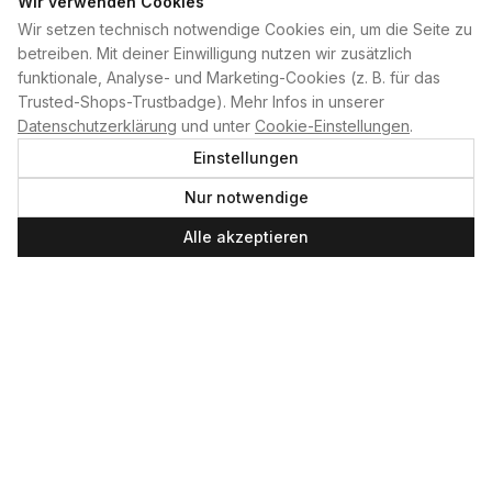
Wir verwenden Cookies
Wir setzen technisch notwendige Cookies ein, um die Seite zu
PLAN B
betreiben. Mit deiner Einwilligung nutzen wir zusätzlich
funktionale, Analyse- und Marketing-Cookies (z. B. für das
Home
Trusted-Shops-Trustbadge). Mehr Infos in unserer
Kontakt
Datenschutzerklärung
und unter
Cookie-Einstellungen
.
Impressum
Einstellungen
Datenschutzerklärung
Nur notwendige
Cookie-Einstellungen
Produktsicherheit
Alle akzeptieren
Newsletter
SERVICE UND LEISTUNGEN
Materialverleih
Service
Skateboard-Team
SOCIAL