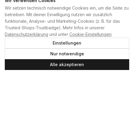
Wir verwenden Cookies
Wir setzen technisch notwendige Cookies ein, um die Seite zu
PLAN B
betreiben. Mit deiner Einwilligung nutzen wir zusätzlich
funktionale, Analyse- und Marketing-Cookies (z. B. für das
Home
Trusted-Shops-Trustbadge). Mehr Infos in unserer
Kontakt
Datenschutzerklärung
und unter
Cookie-Einstellungen
.
Impressum
Einstellungen
Datenschutzerklärung
Nur notwendige
Cookie-Einstellungen
Produktsicherheit
Alle akzeptieren
Newsletter
SERVICE UND LEISTUNGEN
Materialverleih
Service
Skateboard-Team
SOCIAL