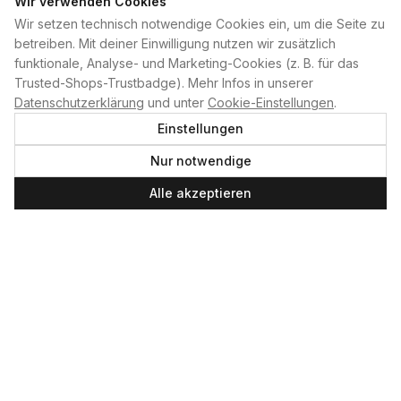
Wir verwenden Cookies
Wir setzen technisch notwendige Cookies ein, um die Seite zu
PLAN B
betreiben. Mit deiner Einwilligung nutzen wir zusätzlich
funktionale, Analyse- und Marketing-Cookies (z. B. für das
Home
Trusted-Shops-Trustbadge). Mehr Infos in unserer
Kontakt
Datenschutzerklärung
und unter
Cookie-Einstellungen
.
Impressum
Einstellungen
Datenschutzerklärung
Nur notwendige
Cookie-Einstellungen
Produktsicherheit
Alle akzeptieren
Newsletter
SERVICE UND LEISTUNGEN
Materialverleih
Service
Skateboard-Team
SOCIAL