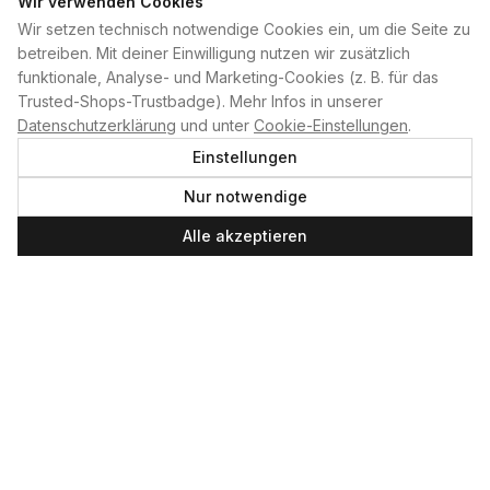
Wir verwenden Cookies
Wir setzen technisch notwendige Cookies ein, um die Seite zu
PLAN B
betreiben. Mit deiner Einwilligung nutzen wir zusätzlich
funktionale, Analyse- und Marketing-Cookies (z. B. für das
Home
Trusted-Shops-Trustbadge). Mehr Infos in unserer
Kontakt
Datenschutzerklärung
und unter
Cookie-Einstellungen
.
Impressum
Einstellungen
Datenschutzerklärung
Nur notwendige
Cookie-Einstellungen
Produktsicherheit
Alle akzeptieren
Newsletter
SERVICE UND LEISTUNGEN
Materialverleih
Service
Skateboard-Team
SOCIAL