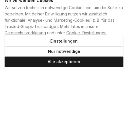
Wir verwenden Cookies
Wir setzen technisch notwendige Cookies ein, um die Seite zu
PLAN B
betreiben. Mit deiner Einwilligung nutzen wir zusätzlich
funktionale, Analyse- und Marketing-Cookies (z. B. für das
Home
Trusted-Shops-Trustbadge). Mehr Infos in unserer
Kontakt
Datenschutzerklärung
und unter
Cookie-Einstellungen
.
Impressum
Einstellungen
Datenschutzerklärung
Nur notwendige
Cookie-Einstellungen
Produktsicherheit
Alle akzeptieren
Newsletter
SERVICE UND LEISTUNGEN
Materialverleih
Service
Skateboard-Team
SOCIAL