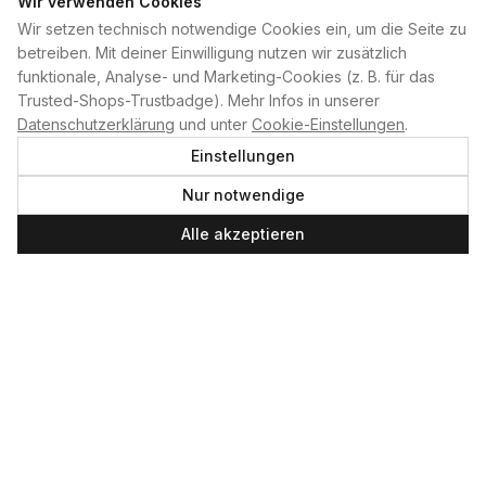
Wir verwenden Cookies
Wir setzen technisch notwendige Cookies ein, um die Seite zu
PLAN B
betreiben. Mit deiner Einwilligung nutzen wir zusätzlich
funktionale, Analyse- und Marketing-Cookies (z. B. für das
Home
Trusted-Shops-Trustbadge). Mehr Infos in unserer
Kontakt
Datenschutzerklärung
und unter
Cookie-Einstellungen
.
Impressum
Einstellungen
Datenschutzerklärung
Nur notwendige
Cookie-Einstellungen
Produktsicherheit
Alle akzeptieren
Newsletter
SERVICE UND LEISTUNGEN
Materialverleih
Service
Skateboard-Team
SOCIAL