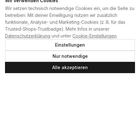
Wir verwenden Cookies
Wir setzen technisch notwendige Cookies ein, um die Seite zu
PLAN B
betreiben. Mit deiner Einwilligung nutzen wir zusätzlich
funktionale, Analyse- und Marketing-Cookies (z. B. für das
Home
Trusted-Shops-Trustbadge). Mehr Infos in unserer
Kontakt
Datenschutzerklärung
und unter
Cookie-Einstellungen
.
Impressum
Einstellungen
Datenschutzerklärung
Nur notwendige
Cookie-Einstellungen
Produktsicherheit
Alle akzeptieren
Newsletter
SERVICE UND LEISTUNGEN
Materialverleih
Service
Skateboard-Team
SOCIAL