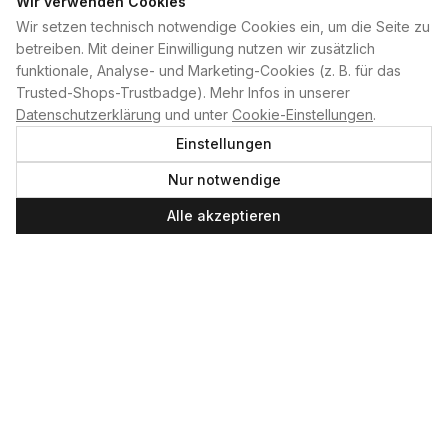
Wir verwenden Cookies
Wir setzen technisch notwendige Cookies ein, um die Seite zu
PLAN B
betreiben. Mit deiner Einwilligung nutzen wir zusätzlich
funktionale, Analyse- und Marketing-Cookies (z. B. für das
Home
Trusted-Shops-Trustbadge). Mehr Infos in unserer
Kontakt
Datenschutzerklärung
und unter
Cookie-Einstellungen
.
Impressum
Einstellungen
Datenschutzerklärung
Nur notwendige
Cookie-Einstellungen
Produktsicherheit
Alle akzeptieren
Newsletter
SERVICE UND LEISTUNGEN
Materialverleih
Service
Skateboard-Team
SOCIAL