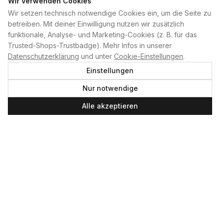
Wir verwenden Cookies
Wir setzen technisch notwendige Cookies ein, um die Seite zu
PLAN B
betreiben. Mit deiner Einwilligung nutzen wir zusätzlich
funktionale, Analyse- und Marketing-Cookies (z. B. für das
Home
Trusted-Shops-Trustbadge). Mehr Infos in unserer
Kontakt
Datenschutzerklärung
und unter
Cookie-Einstellungen
.
Impressum
Einstellungen
Datenschutzerklärung
Nur notwendige
Cookie-Einstellungen
Produktsicherheit
Alle akzeptieren
Newsletter
SERVICE UND LEISTUNGEN
Materialverleih
Service
Skateboard-Team
SOCIAL