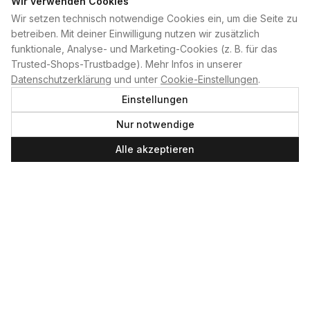
Wir verwenden Cookies
Wir setzen technisch notwendige Cookies ein, um die Seite zu
PLAN B
betreiben. Mit deiner Einwilligung nutzen wir zusätzlich
funktionale, Analyse- und Marketing-Cookies (z. B. für das
Home
Trusted-Shops-Trustbadge). Mehr Infos in unserer
Kontakt
Datenschutzerklärung
und unter
Cookie-Einstellungen
.
Impressum
Einstellungen
Datenschutzerklärung
Nur notwendige
Cookie-Einstellungen
Produktsicherheit
Alle akzeptieren
Newsletter
SERVICE UND LEISTUNGEN
Materialverleih
Service
Skateboard-Team
SOCIAL