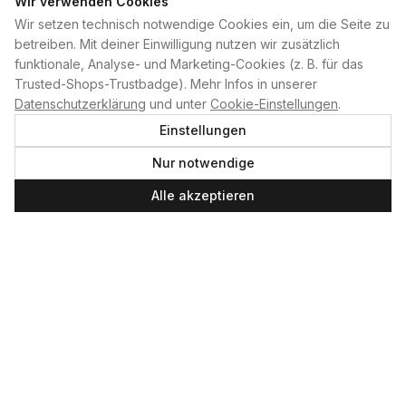
Wir verwenden Cookies
Wir setzen technisch notwendige Cookies ein, um die Seite zu
PLAN B
betreiben. Mit deiner Einwilligung nutzen wir zusätzlich
funktionale, Analyse- und Marketing-Cookies (z. B. für das
Home
Trusted-Shops-Trustbadge). Mehr Infos in unserer
Kontakt
Datenschutzerklärung
und unter
Cookie-Einstellungen
.
Impressum
Einstellungen
Datenschutzerklärung
Nur notwendige
Cookie-Einstellungen
Produktsicherheit
Alle akzeptieren
Newsletter
SERVICE UND LEISTUNGEN
Materialverleih
Service
Skateboard-Team
SOCIAL