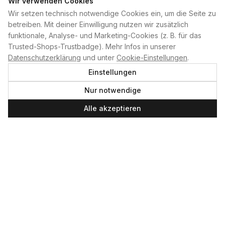
Wir verwenden Cookies
Wir setzen technisch notwendige Cookies ein, um die Seite zu
PLAN B
betreiben. Mit deiner Einwilligung nutzen wir zusätzlich
funktionale, Analyse- und Marketing-Cookies (z. B. für das
Home
Trusted-Shops-Trustbadge). Mehr Infos in unserer
Kontakt
Datenschutzerklärung
und unter
Cookie-Einstellungen
.
Impressum
Einstellungen
Datenschutzerklärung
Nur notwendige
Cookie-Einstellungen
Produktsicherheit
Alle akzeptieren
Newsletter
SERVICE UND LEISTUNGEN
Materialverleih
Service
Skateboard-Team
SOCIAL