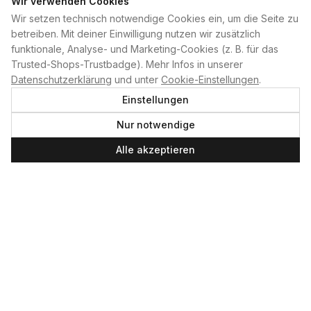
Wir verwenden Cookies
Wir setzen technisch notwendige Cookies ein, um die Seite zu
PLAN B
betreiben. Mit deiner Einwilligung nutzen wir zusätzlich
funktionale, Analyse- und Marketing-Cookies (z. B. für das
Home
Trusted-Shops-Trustbadge). Mehr Infos in unserer
Kontakt
Datenschutzerklärung
und unter
Cookie-Einstellungen
.
Impressum
Einstellungen
Datenschutzerklärung
Nur notwendige
Cookie-Einstellungen
Produktsicherheit
Alle akzeptieren
Newsletter
SERVICE UND LEISTUNGEN
Materialverleih
Service
Skateboard-Team
SOCIAL