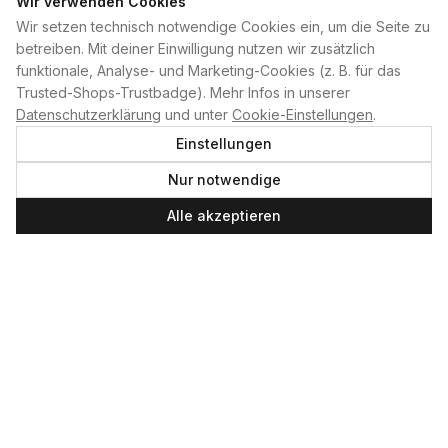
Wir verwenden Cookies
Wir setzen technisch notwendige Cookies ein, um die Seite zu
PLAN B
betreiben. Mit deiner Einwilligung nutzen wir zusätzlich
funktionale, Analyse- und Marketing-Cookies (z. B. für das
Home
Trusted-Shops-Trustbadge). Mehr Infos in unserer
Kontakt
Datenschutzerklärung
und unter
Cookie-Einstellungen
.
Impressum
Einstellungen
Datenschutzerklärung
Nur notwendige
Cookie-Einstellungen
Produktsicherheit
Alle akzeptieren
Newsletter
SERVICE UND LEISTUNGEN
Materialverleih
Service
Skateboard-Team
SOCIAL