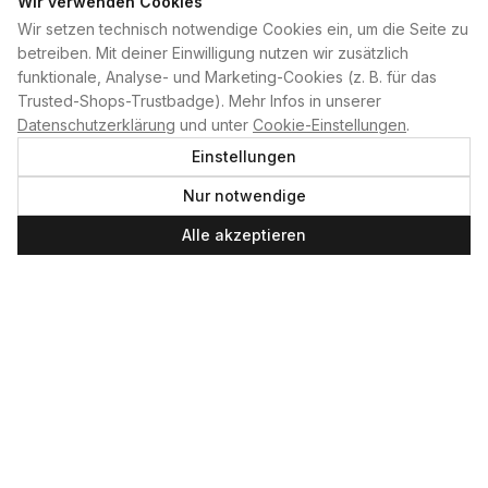
Wir verwenden Cookies
Wir setzen technisch notwendige Cookies ein, um die Seite zu
PLAN B
betreiben. Mit deiner Einwilligung nutzen wir zusätzlich
funktionale, Analyse- und Marketing-Cookies (z. B. für das
Home
Trusted-Shops-Trustbadge). Mehr Infos in unserer
Kontakt
Datenschutzerklärung
und unter
Cookie-Einstellungen
.
Impressum
Einstellungen
Datenschutzerklärung
Nur notwendige
Cookie-Einstellungen
Produktsicherheit
Alle akzeptieren
Newsletter
SERVICE UND LEISTUNGEN
Materialverleih
Service
Skateboard-Team
SOCIAL