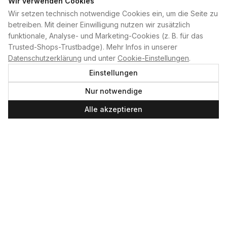
Wir verwenden Cookies
Wir setzen technisch notwendige Cookies ein, um die Seite zu
PLAN B
betreiben. Mit deiner Einwilligung nutzen wir zusätzlich
funktionale, Analyse- und Marketing-Cookies (z. B. für das
Home
Trusted-Shops-Trustbadge). Mehr Infos in unserer
Kontakt
Datenschutzerklärung
und unter
Cookie-Einstellungen
.
Impressum
Einstellungen
Datenschutzerklärung
Nur notwendige
Cookie-Einstellungen
Produktsicherheit
Alle akzeptieren
Newsletter
SERVICE UND LEISTUNGEN
Materialverleih
Service
Skateboard-Team
SOCIAL