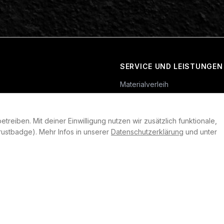
SERVICE UND LEISTUNGEN
Materialverleih
Service
Skateboard-Team
reiben. Mit deiner Einwilligung nutzen wir zusätzlich funktionale,
rklärung
ustbadge). Mehr Infos in unserer
Datenschutzerklärung
und unter
llungen
heit
©
2026
Plan B. Alle Rechte vorbehalten.