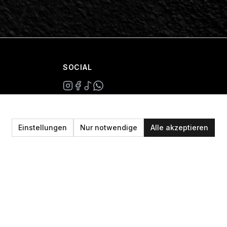
SOCIAL
+49 234 687 00 38
shop@plan-b-funsport.de
Einstellungen
Nur notwendige
Alle akzeptieren
Sichere Zahlung mit: