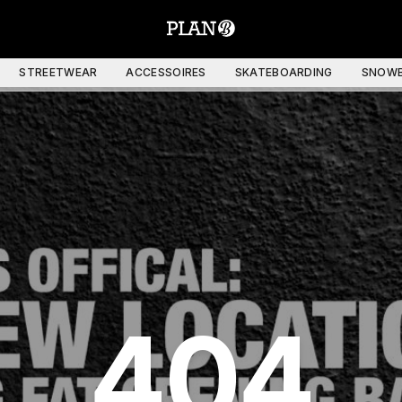
STREETWEAR
ACCESSOIRES
SKATEBOARDING
SNOWB
404