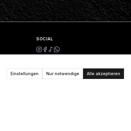
SOCIAL
+49 234 687 00 38
shop@plan-b-funsport.de
Einstellungen
Nur notwendige
Alle akzeptieren
Sichere Zahlung mit: