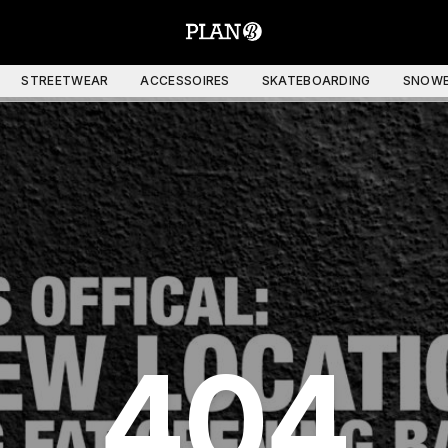
STREETWEAR
ACCESSOIRES
SKATEBOARDING
SNOWB
404