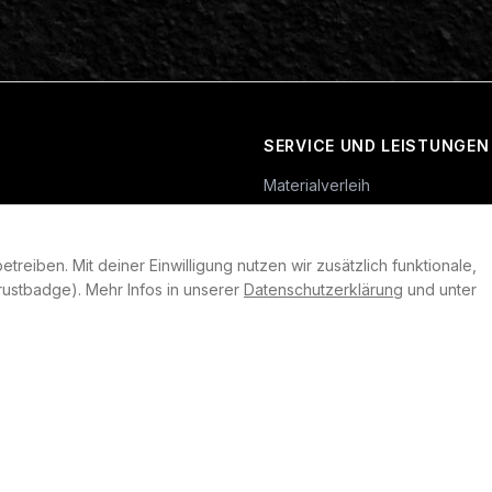
SERVICE UND LEISTUNGEN
Materialverleih
Service
Skateboard-Team
reiben. Mit deiner Einwilligung nutzen wir zusätzlich funktionale,
rklärung
ustbadge). Mehr Infos in unserer
Datenschutzerklärung
und unter
llungen
heit
©
2026
Plan B. Alle Rechte vorbehalten.