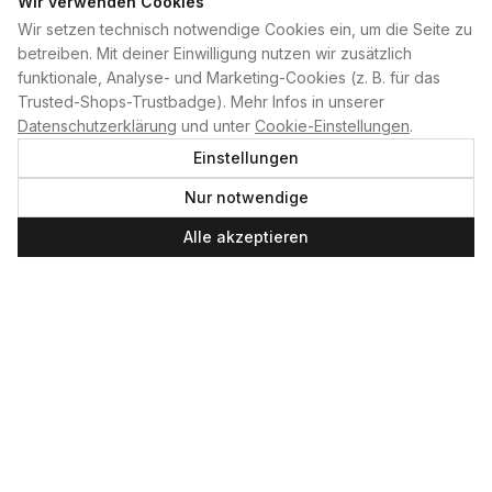
Wir verwenden Cookies
Wir setzen technisch notwendige Cookies ein, um die Seite zu
PLAN B
betreiben. Mit deiner Einwilligung nutzen wir zusätzlich
funktionale, Analyse- und Marketing-Cookies (z. B. für das
Home
Trusted-Shops-Trustbadge). Mehr Infos in unserer
Kontakt
Datenschutzerklärung
und unter
Cookie-Einstellungen
.
Impressum
Einstellungen
Datenschutzerklärung
Nur notwendige
Cookie-Einstellungen
Produktsicherheit
Alle akzeptieren
Newsletter
SERVICE UND LEISTUNGEN
Materialverleih
Service
Skateboard-Team
SOCIAL