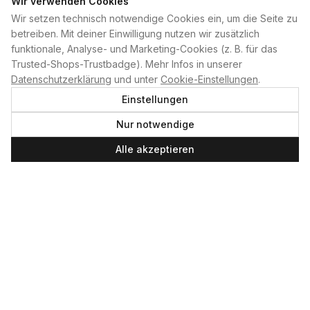
Wir verwenden Cookies
Wir setzen technisch notwendige Cookies ein, um die Seite zu
PLAN B
betreiben. Mit deiner Einwilligung nutzen wir zusätzlich
funktionale, Analyse- und Marketing-Cookies (z. B. für das
Home
Trusted-Shops-Trustbadge). Mehr Infos in unserer
Kontakt
Datenschutzerklärung
und unter
Cookie-Einstellungen
.
Impressum
Einstellungen
Datenschutzerklärung
Nur notwendige
Cookie-Einstellungen
Produktsicherheit
Alle akzeptieren
Newsletter
SERVICE UND LEISTUNGEN
Materialverleih
Service
Skateboard-Team
SOCIAL