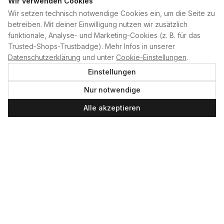
Wir verwenden Cookies
Wir setzen technisch notwendige Cookies ein, um die Seite zu
PLAN B
betreiben. Mit deiner Einwilligung nutzen wir zusätzlich
funktionale, Analyse- und Marketing-Cookies (z. B. für das
Home
Trusted-Shops-Trustbadge). Mehr Infos in unserer
Kontakt
Datenschutzerklärung
und unter
Cookie-Einstellungen
.
Impressum
Einstellungen
Datenschutzerklärung
Nur notwendige
Cookie-Einstellungen
Produktsicherheit
Alle akzeptieren
Newsletter
SERVICE UND LEISTUNGEN
Materialverleih
Service
Skateboard-Team
SOCIAL