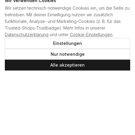
Wir verwenden Cookies
Wir setzen technisch notwendige Cookies ein, um die Seite zu
PLAN B
betreiben. Mit deiner Einwilligung nutzen wir zusätzlich
funktionale, Analyse- und Marketing-Cookies (z. B. für das
Home
Trusted-Shops-Trustbadge). Mehr Infos in unserer
Kontakt
Datenschutzerklärung
und unter
Cookie-Einstellungen
.
Impressum
Einstellungen
Datenschutzerklärung
Nur notwendige
Cookie-Einstellungen
Produktsicherheit
Alle akzeptieren
Newsletter
SERVICE UND LEISTUNGEN
Materialverleih
Service
Skateboard-Team
SOCIAL