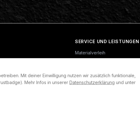
SERVICE UND LEISTUNGEN
Materialverleih
Service
Skateboard-Team
reiben. Mit deiner Einwilligung nutzen wir zusätzlich funktionale,
rklärung
ustbadge). Mehr Infos in unserer
Datenschutzerklärung
und unter
llungen
heit
©
2026
Plan B. Alle Rechte vorbehalten.