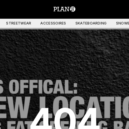
STREETWEAR
ACCESSOIRES
SKATEBOARDING
SNOWB
404