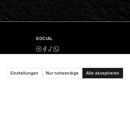
SOCIAL
+49 234 687 00 38
shop@plan-b-funsport.de
Einstellungen
Nur notwendige
Alle akzeptieren
Sichere Zahlung mit: