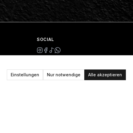
SOCIAL
+49 234 687 00 38
shop@plan-b-funsport.de
Einstellungen
Nur notwendige
Alle akzeptieren
Sichere Zahlung mit: