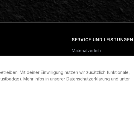
SERVICE UND LEISTUNGEN
Materialverleih
Service
Skateboard-Team
reiben. Mit deiner Einwilligung nutzen wir zusätzlich funktionale,
rklärung
ustbadge). Mehr Infos in unserer
Datenschutzerklärung
und unter
llungen
heit
©
2026
Plan B. Alle Rechte vorbehalten.