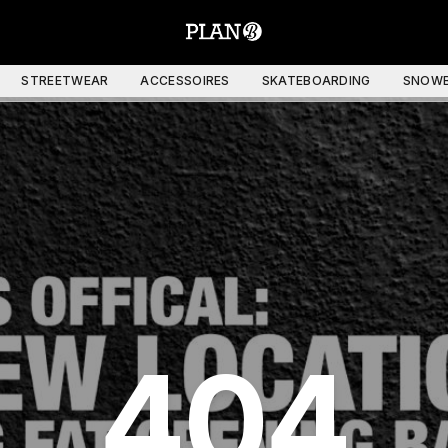
STREETWEAR
ACCESSOIRES
SKATEBOARDING
SNOWB
404