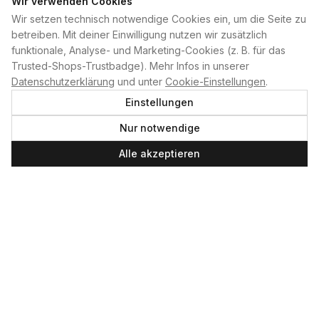
Wir verwenden Cookies
Wir setzen technisch notwendige Cookies ein, um die Seite zu
PLAN B
betreiben. Mit deiner Einwilligung nutzen wir zusätzlich
funktionale, Analyse- und Marketing-Cookies (z. B. für das
Home
Trusted-Shops-Trustbadge). Mehr Infos in unserer
Kontakt
Datenschutzerklärung
und unter
Cookie-Einstellungen
.
Impressum
Einstellungen
Datenschutzerklärung
Nur notwendige
Cookie-Einstellungen
Produktsicherheit
Alle akzeptieren
Newsletter
SERVICE UND LEISTUNGEN
Materialverleih
Service
Skateboard-Team
SOCIAL