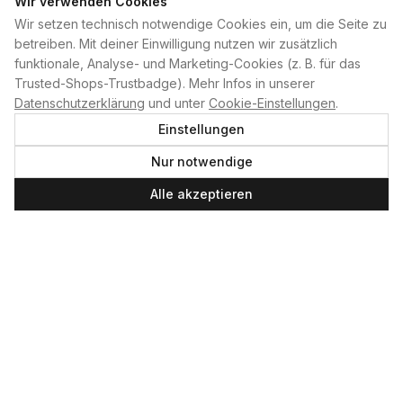
Wir verwenden Cookies
Wir setzen technisch notwendige Cookies ein, um die Seite zu
PLAN B
betreiben. Mit deiner Einwilligung nutzen wir zusätzlich
funktionale, Analyse- und Marketing-Cookies (z. B. für das
Home
Trusted-Shops-Trustbadge). Mehr Infos in unserer
Kontakt
Datenschutzerklärung
und unter
Cookie-Einstellungen
.
Impressum
Einstellungen
Datenschutzerklärung
Nur notwendige
Cookie-Einstellungen
Produktsicherheit
Alle akzeptieren
Newsletter
SERVICE UND LEISTUNGEN
Materialverleih
Service
Skateboard-Team
SOCIAL