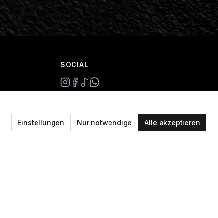
SOCIAL
+49 234 687 00 38
shop@plan-b-funsport.de
Einstellungen
Nur notwendige
Alle akzeptieren
Sichere Zahlung mit: