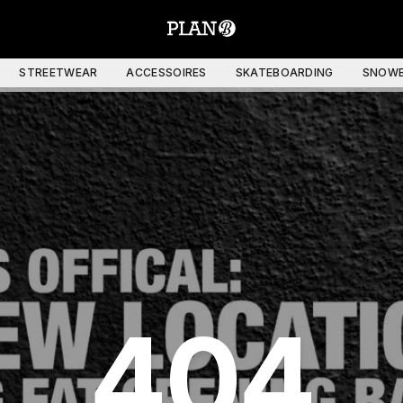
STREETWEAR
ACCESSOIRES
SKATEBOARDING
SNOWB
404