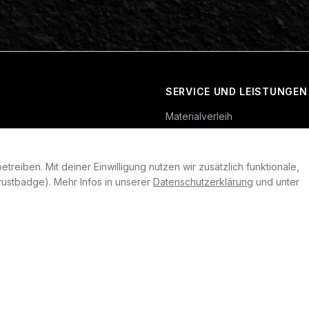
SERVICE UND LEISTUNGEN
Materialverleih
Service
Skateboard-Team
reiben. Mit deiner Einwilligung nutzen wir zusätzlich funktionale,
rklärung
ustbadge). Mehr Infos in unserer
Datenschutzerklärung
und unter
llungen
heit
©
2026
Plan B. Alle Rechte vorbehalten.