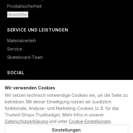
Produktsicherheit
Newsletter
SERVICE UND LEISTUNGEN
Materialverleih
Service
Skateboard-Team
SOCIAL
Wir verwenden Cookies
+49 234 687 00 38
Wir setzen technisch notwendige Cookies ein, um die Seite zu
shop@plan-b-funsport.de
betreiben. Mit deiner Einwilligung nutzen wir zusätzlich
funktionale, Analyse- und Marketing-Cookies (z. B. für das
Sichere Zahlung mit:
Trusted-Shops-Trustbadge). Mehr Infos in unserer
Datenschutzerklärung
und unter
Cookie-Einstellungen
.
Einstellungen