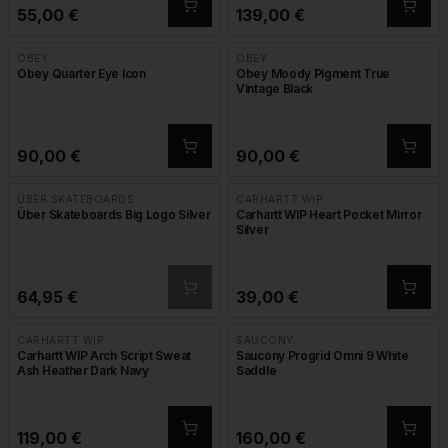
55,00
€
139,00
€
OBEY
OBEY
Obey Quarter Eye Icon
Obey Moody Pigment True
Vintage Black
90,00
€
90,00
€
ÜBER SKATEBOARDS
CARHARTT WIP
AUSVERKAUFT
Über Skateboards Big Logo Silver
Carhartt WIP Heart Pocket Mirror
Silver
64,95
€
39,00
€
CARHARTT WIP
SAUCONY
Carhartt WIP Arch Script Sweat
Saucony Progrid Omni 9 White
Ash Heather Dark Navy
Saddle
119,00
€
160,00
€