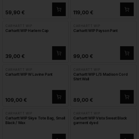
59,90
€
119,00
€
CARHARTT WIP
CARHARTT WIP
Carhartt WIP Harlem Cap
Carhartt WIP Payson Pant
39,00
€
99,00
€
CARHARTT WIP
CARHARTT WIP
Carhartt WIP W Lavine Pant
Carhartt WIP L/S Madison Cord
Shirt Wall
109,00
€
89,00
€
CARHARTT WIP
CARHARTT WIP
Carhartt WIP Skye Tote Bag, Small
Carhartt WIP Vista Sweat Black
Black / Wax
garment dyed