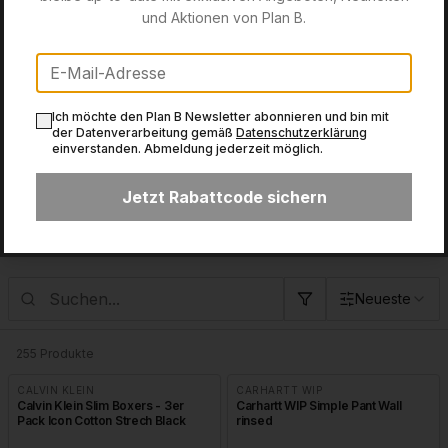
und Aktionen von Plan B.
Ich möchte den Plan B Newsletter abonnieren und bin mit
der Datenverarbeitung gemäß
Datenschutzerklärung
einverstanden. Abmeldung jederzeit möglich.
Jetzt Rabattcode sichern
Produkte
Handverlesene Auswahl an Premium Equipment
Neueste
255
Produkte
CALVIN KLEIN
CARHARTT WIP
Calvin Klein Slim Boxers - 3er
Carhartt WIP Simple Pant Wall
Pack Icon Cotton Strech Black
rinsed