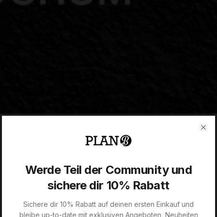
Clo
Werde Teil der Community und
sichere dir 10% Rabatt
Sichere dir 10% Rabatt auf deinen ersten Einkauf und
bleibe up-to-date mit exklusiven Angeboten, Neuheiten